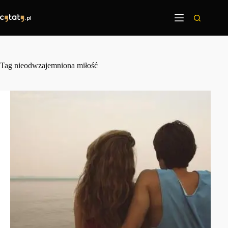
Przejdź
do
treści
Tag
nieodwzajemniona miłość