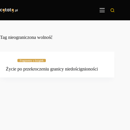
Przejdź
do
treści
Tag
nieograniczona wolność
Fragmenty z książek
Życie po przekroczeniu granicy niedoścignioności