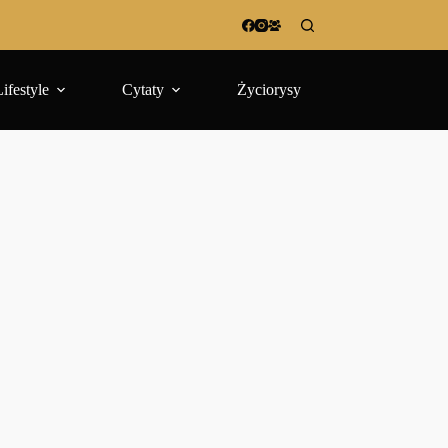
Lifestyle
Cytaty
Życiorysy