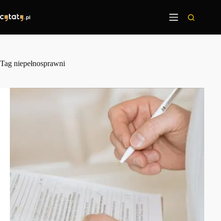
Przejdź
do
treści
Tag
niepełnosprawni