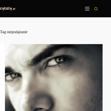
Przejdź
do
treści
Tag
niepodążanie