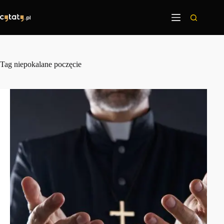
Przejdź
do
treści
Tag
niepokalane poczęcie