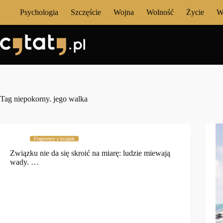
Przejdź
Psychologia
Szczęście
Wojna
Wolność
Życie
W
do
treści
Tag
niepokorny. jego walka
Fragmenty z książek
Związku nie da się skroić na miarę: ludzie miewają
wady. …