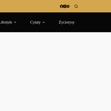
Lifestyle
Cytaty
Życiorysy