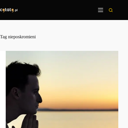
Przejdź
do
treści
Tag
nieposkromieni