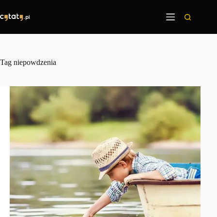
Przejdź
do
treści
Tag
niepowdzenia