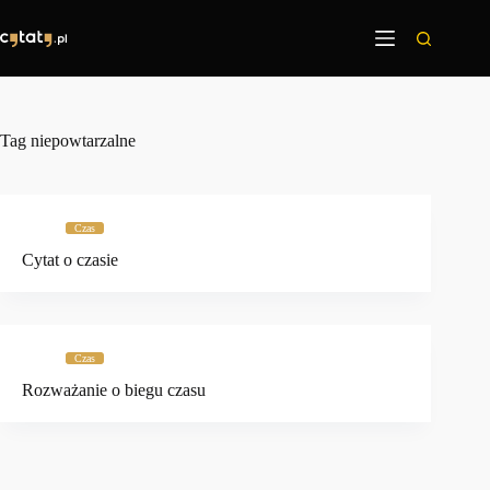
Przejdź
do
treści
Tag
niepowtarzalne
Czas
Cytat o czasie
Czas
Rozważanie o biegu czasu