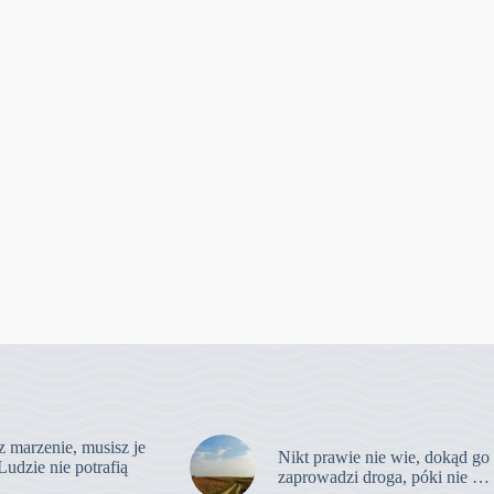
z marzenie, musisz je
Nikt prawie nie wie, dokąd go
Ludzie nie potrafią
zaprowadzi droga, póki nie …