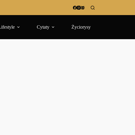
Lifestyle
Cytaty
Życiorysy