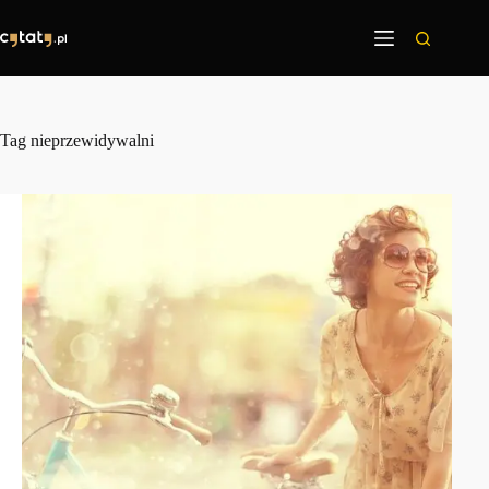
Przejdź
do
treści
Tag
nieprzewidywalni