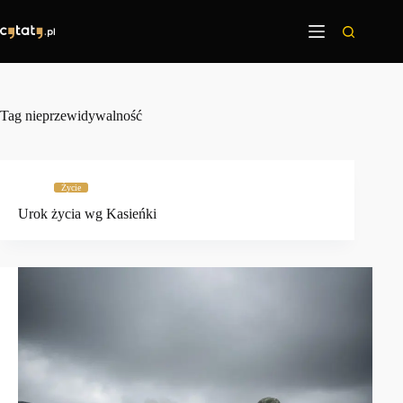
Przejdź
do
treści
Tag
nieprzewidywalność
Życie
Urok życia wg Kasieńki