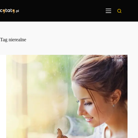
Przejdź
do
treści
Tag
nierealne