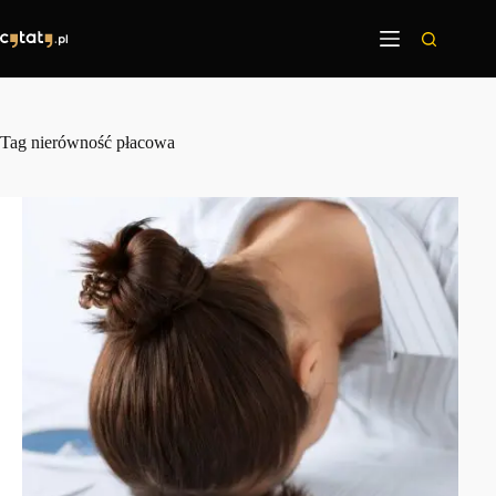
Przejdź
do
treści
Tag
nierówność płacowa