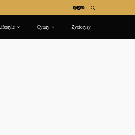
Lifestyle
Cytaty
Życiorysy