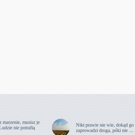
z marzenie, musisz je
Nikt prawie nie wie, dokąd go
Ludzie nie potrafią
zaprowadzi droga, póki nie …