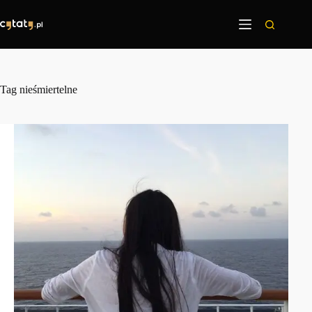
Przejdź
do
treści
Tag
nieśmiertelne