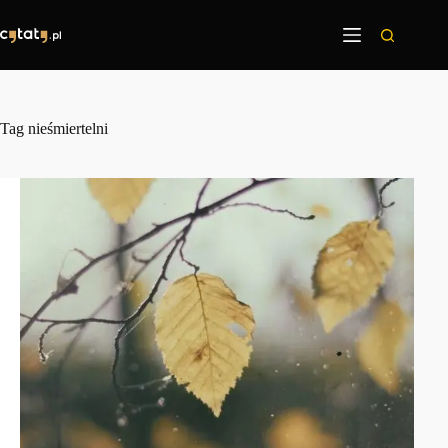
Przejdź
do
treści
Tag
nieśmiertelni