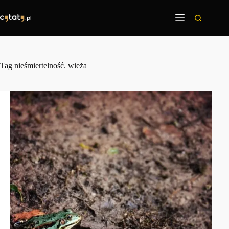
Przejdź
do
treści
Tag
nieśmiertelność. wieża