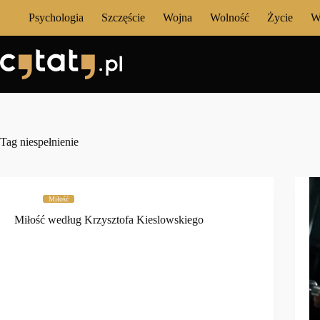
Przejdź
Psychologia
Szczęście
Wojna
Wolność
Życie
W
do
treści
Tag
niespełnienie
Miłość
Miłość według Krzysztofa Kieslowskiego