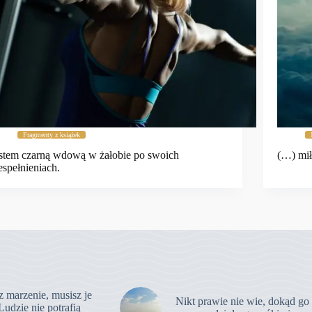
Fragmenty z książek
stem czarną wdową w żałobie po swoich
(…) mił
espełnieniach.
z marzenie, musisz je
Nikt prawie nie wie, dokąd go
Ludzie nie potrafią