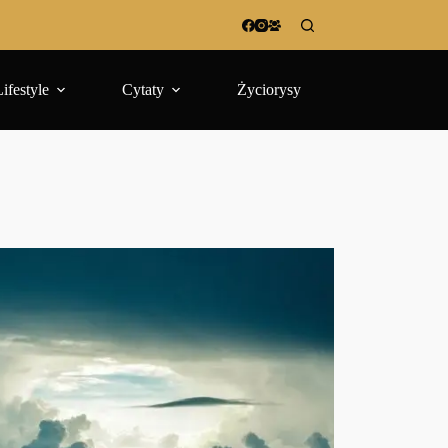
Lifestyle
Cytaty
Życiorysy