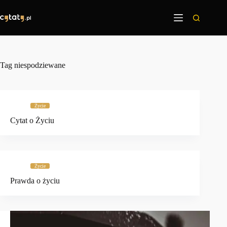
Przejdź
do
treści
Tag
niespodziewane
Życie
Cytat o Życiu
Życie
Prawda o życiu