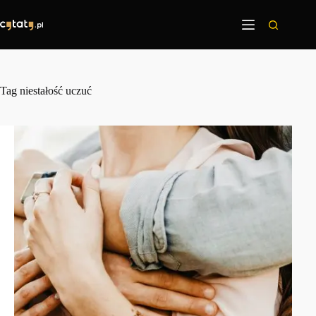
Przejdź
do
treści
Tag
niestałość uczuć