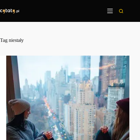
Przejdź
do
treści
Tag
niestały