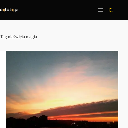
Przejdź
do
treści
Tag
nieświęta magia