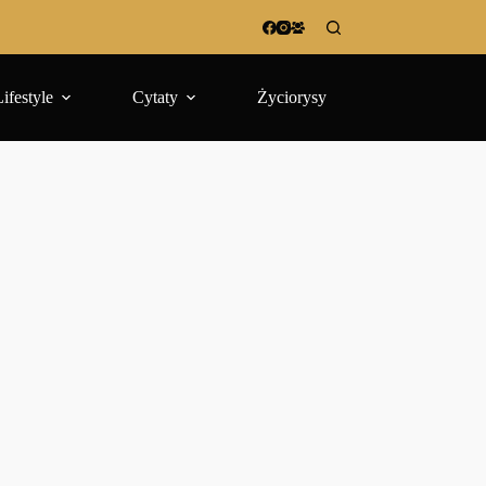
Lifestyle
Cytaty
Życiorysy