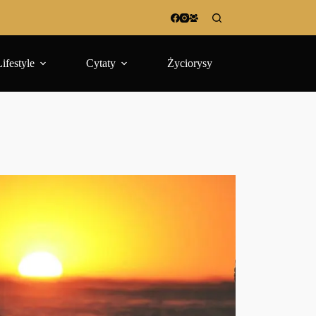
Lifestyle
Cytaty
Życiorysy