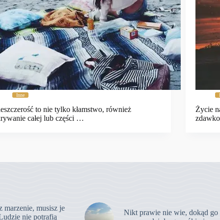
Inne
eszczerość to nie tylko kłamstwo, również
Życie n
rywanie całej lub części …
zdawko
z marzenie, musisz je
Nikt prawie nie wie, dokąd go
Ludzie nie potrafią