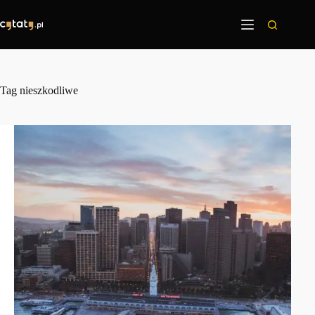
Przejdź
do
treści
Tag
nieszkodliwe