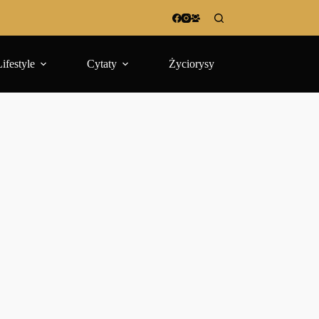
Lifestyle
Cytaty
Życiorysy