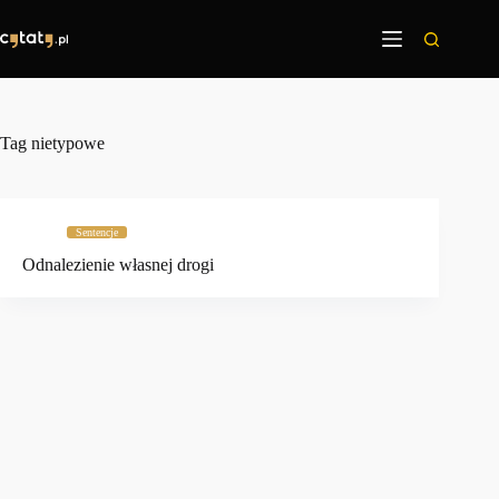
Przejdź
do
treści
Tag
nietypowe
Sentencje
Odnalezienie własnej drogi