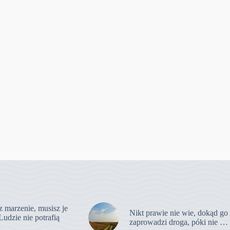
z marzenie, musisz je
Nikt prawie nie wie, dokąd go
Ludzie nie potrafią
zaprowadzi droga, póki nie …