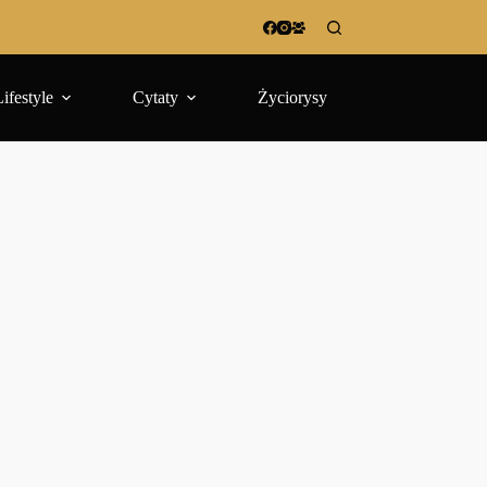
Lifestyle
Cytaty
Życiorysy