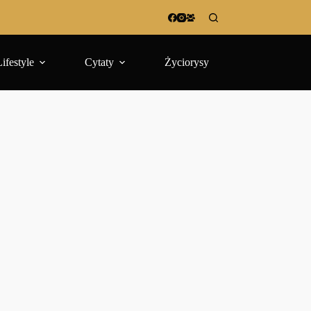
Lifestyle
Cytaty
Życiorysy