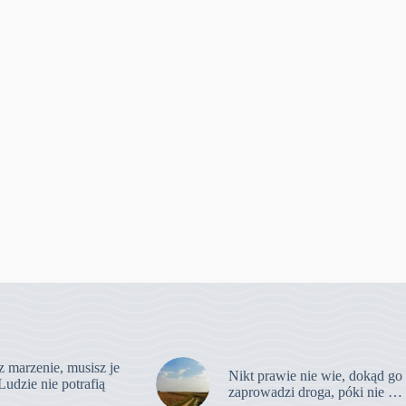
z marzenie, musisz je
Nikt prawie nie wie, dokąd go
Ludzie nie potrafią
zaprowadzi droga, póki nie …