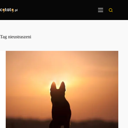
Przejdź
do
treści
Tag
nieustraszeni