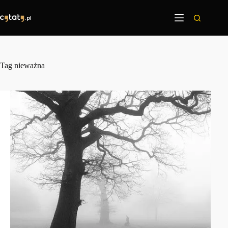
Przejdź
do
treści
Tag
nieważna