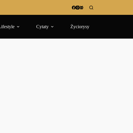
Lifestyle
Cytaty
Życiorysy