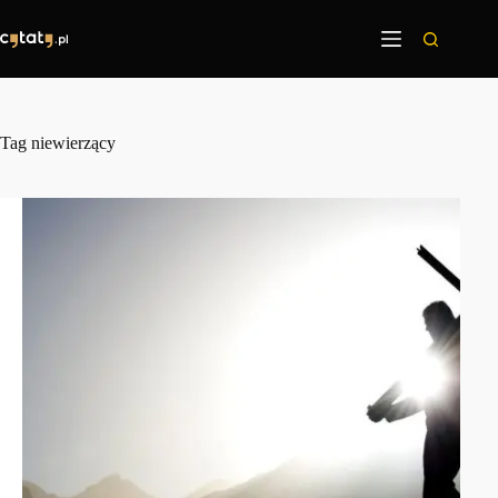
Przejdź
do
treści
Tag
niewierzący