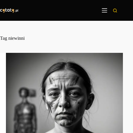
Przejdź
do
treści
Tag
niewinni