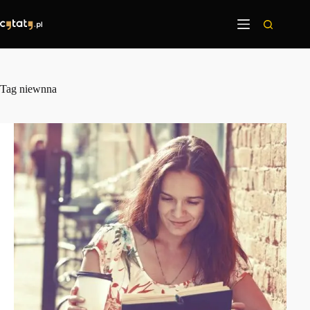
Przejdź
do
treści
Tag
niewnna