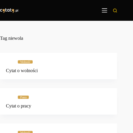
Przejdź
do
treści
Tag
niewola
Wolność
Cytat o wolności
Praca
Cytat o pracy
Wolność