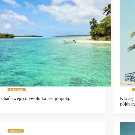
Przysłowia
chać swego niewolnika jest głupotą.
Kto się
pójdzie
Człowiek