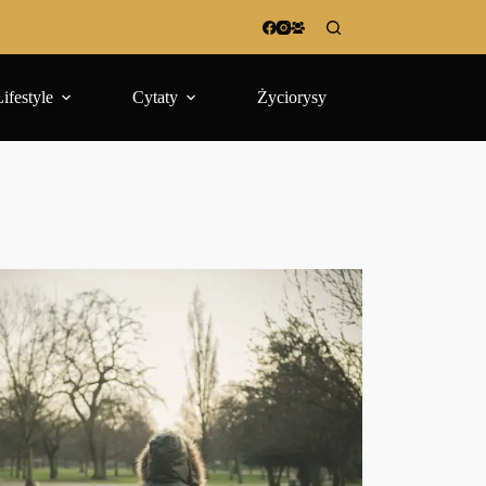
Lifestyle
Cytaty
Życiorysy