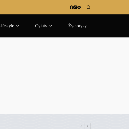
Lifestyle
Cytaty
Życiorysy