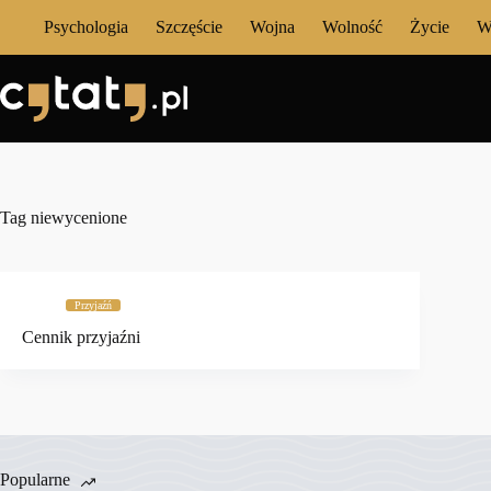
Przejdź
Psychologia
Szczęście
Wojna
Wolność
Życie
W
do
treści
Tag
niewycenione
Przyjaźń
Cennik przyjaźni
Popularne