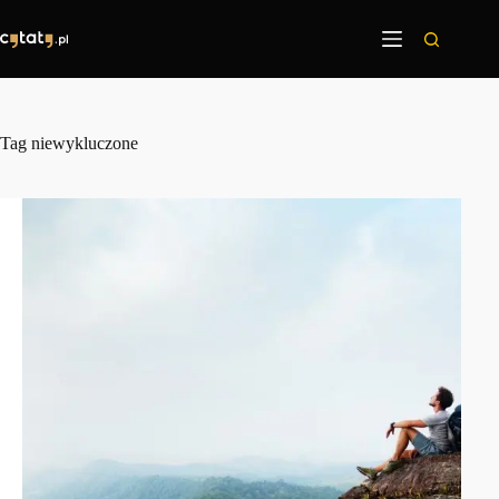
Przejdź
do
treści
Tag
niewykluczone