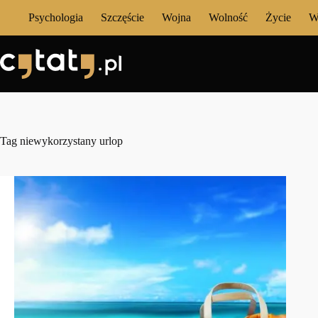
Przejdź
Psychologia
Szczęście
Wojna
Wolność
Życie
W
do
treści
Tag
niewykorzystany urlop