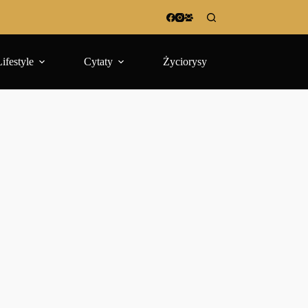
Lifestyle
Cytaty
Życiorysy