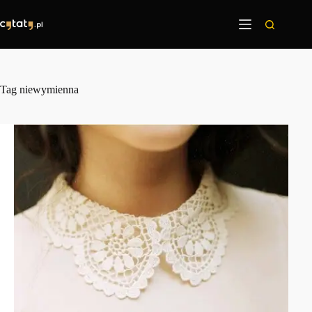
Przejdź
do
treści
Tag
niewymienna