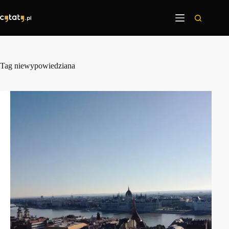
Przejdź
do
treści
Tag
niewypowiedziana