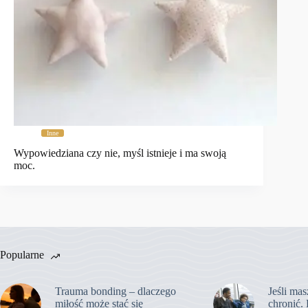
Inne
Wypowiedziana czy nie, myśl istnieje i ma swoją
moc.
Popularne
Trauma bonding – dlaczego
Jeśli mas
miłość może stać się
chronić. 