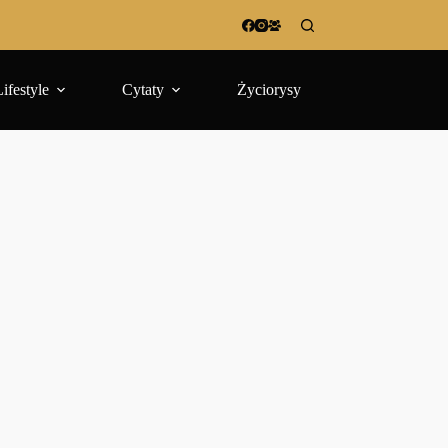
Lifestyle
Cytaty
Życiorysy