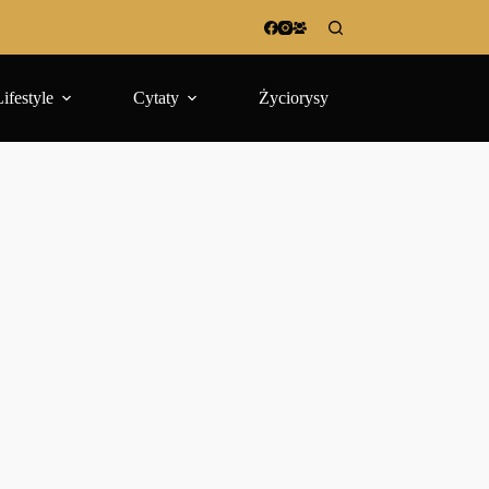
Lifestyle
Cytaty
Życiorysy