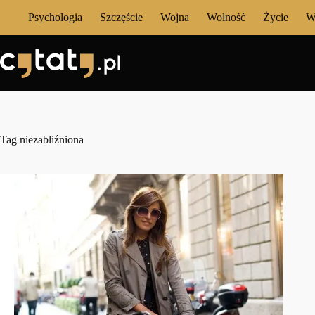
Przejdź
Psychologia
Szczęście
Wojna
Wolność
Życie
W
do
treści
Tag
niezabliźniona