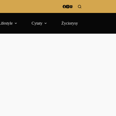
Lifestyle
Cytaty
Życiorysy