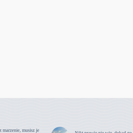
z marzenie, musisz je
Nikt prawie nie wie, dokąd go