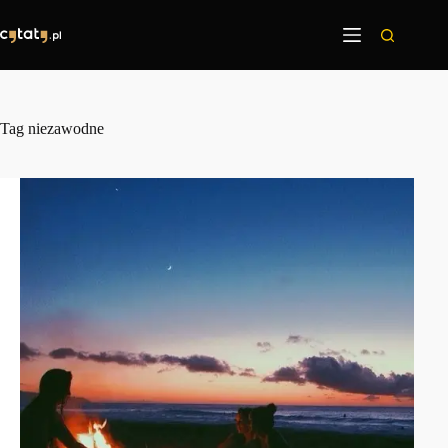
Przejdź
do
treści
Tag
niezawodne