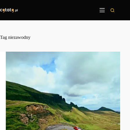
Przejdź
do
treści
Tag
niezawodny