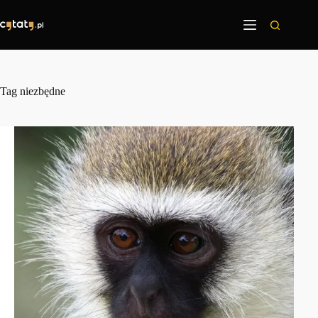
Przejdź
do
treści
Tag
niezbędne